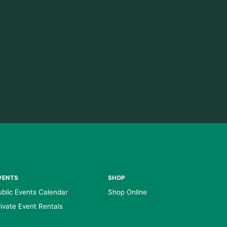
VENTS
SHOP
ublic Events Calendar
Shop Online
rivate Event Rentals