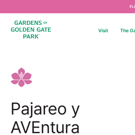
Skip to content
FL
Visit
The G
Pajareo y
AVEntura