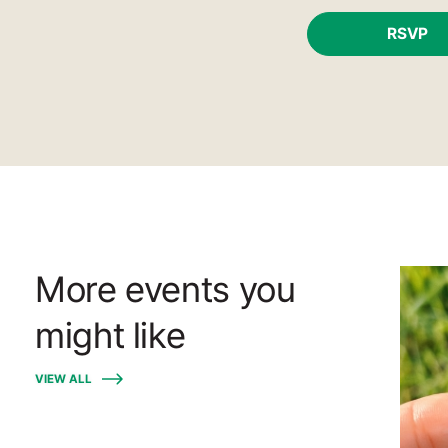
RSVP
More events you
might like
VIEW ALL