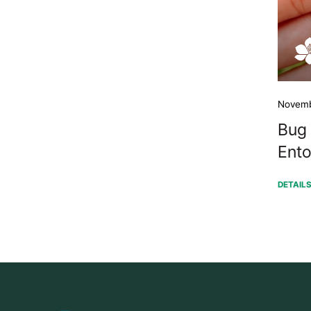
Novemb
Bug 
Ento
DETAIL